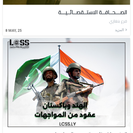
الصـــحــافــة الاستــقصــائــيـــة
فرع بنغازي
المزيد
8
MAY, 25