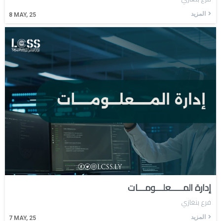
المزيد
8
MAY, 25
إدارة المـــــعلـــومـــات
فرع بنغازي
المزيد
7
MAY, 25