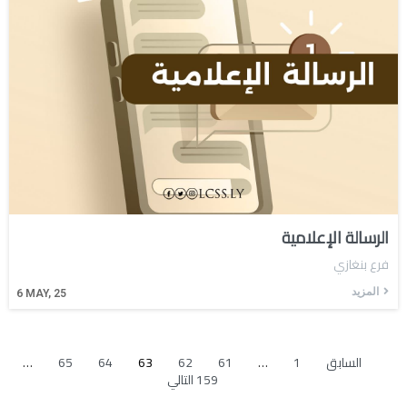
الرسالة الإعلامية
فرع بنغازي
المزيد
6
MAY, 25
السابق
1
…
61
62
63
64
65
…
159
التالي