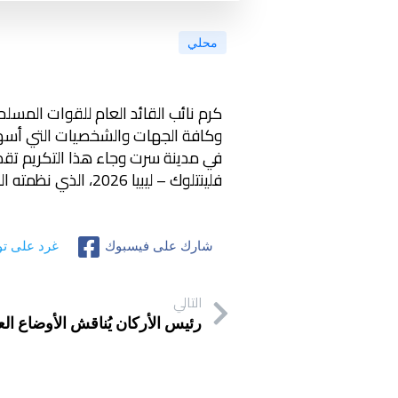
محلي
كرم نائب القائد العام للقوات المسل
في مدينة سرت وجاء هذا التكريم تقدي
فلينتلوك – ليبيا 2026، الذي نظمته القيادة العسكرية الأمريكية في أفريقيا (أفريكوم)، وبمشاركة محلية ودولية واسعة
شارك على فيسبوك
غرد على تو
التالي
رئيس الأركان يُناقش الأوضاع ا