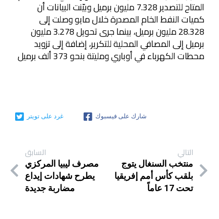
المتاح للتصدير 7.328 مليون برميل وبيّنت البيانات أن
كميات النفط الخام المصدرة خلال مايو وصلت إلى
28.328 مليون برميل، بينما جرى تحويل 3.278 مليون
برميل إلى المصافي المحلية للتكرير، إضافة إلى تزويد
محطات الكهرباء في أوباري ومليتة بنحو 373 ألف برميل
شارك على فيسبوك
غرد على تويتر
التالي
السابق
منتخب السنغال يتوج
مصرف ليبيا المركزي
بلقب كأس أمم إفريقيا
يطرح شهادات إيداع
تحت 17 عاماً
مضاربة جديدة