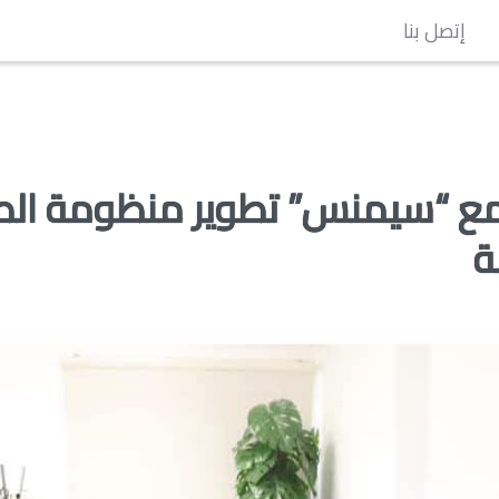
إتصل بنا
مع “سيمنس” تطوير منظومة الطا
ة