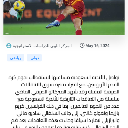
May 16, 2024
المركز الليبي للدراسات الاستراتيجية
دولي
رياضي
تواصل الأندية السعودية مساعيها لاستقطاب نجوم كرة
القدم الأوروبيين، مع اقتراب فترة سوق الانتقالات
الصيفية المقبلة وقد شهد الميركاتو الصيفي الماضي
سلسلة من التعاقدات التاريخية للأندية السعودية مع
عدد من النجوم العالميين، بما في ذلك الفرنسيين كريم
بنزيما ونغولو كانتي، إلى جانب السنغالي ساديو ماني
والبرازيلي نيمار دا سيلفا وجاءت هذه التعاقدات بعد ضم
النجم البرتغالي كريستيانو رونالدو لصفوف النصر في يناير