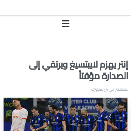
إنتر يهزم لايبتسيغ ويرتقي إلى
الصدارة مؤقتاً
المصدر: بي ان سبورت