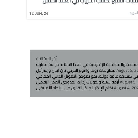
تقنيات السبع لكسب الحروب في العقد المقبل
لمزيد
12
JUN, 24
آخر المقالات
المتحدة والمنظمات الإقليمية في حفظ السلام: دراسة مقارنة
August 6, 2
مفاوضات روما والتوتر الحربي بين لبنان وإسرائيل
اني كسلعة عامة دولية: نحو نموذج للتمويل الذاتي الجماعي
August 5,
أزمة سبتة وتحولات إدارة الحدودي العصر الرقمي
August 4, 20
نظام الإنذار المبكر القاري في الاتحاد الأفريقي