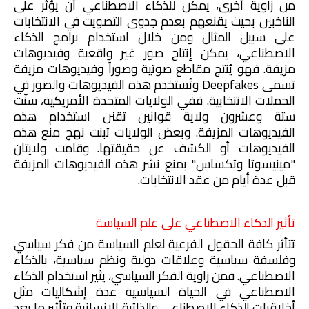
من زاوية أخرى، يمكن للذكاء الاصطناعي أن يؤثر على
الناخبين بحيث يقنعهم بعدم جدوى التصويت في الانتخابات
على سبيل المثال ومن خلال استخدام برامج الذكاء
الاصطناعي، يمكن إنتاج صور غير واقعية وفيديوهات
مزيفة. فهو يُنتج مقاطع صوتية وصوراً وفيديوهات مزيفة
تسمى
Deepfakes
وتُستخدم هذه الفيديوهات والصور في
الحملات الانتخابية. ففي الولايات المتحدة الأمريكية، سنّت
ستة وعشرون ولاية قوانين تقنن استخدام هذه
الفيديوهات المزيفة. وبعض الولايات تبنت نهج منع هذه
الفيديوهات أو الكشف عن حقيقتها. وقامت ولايتان
"مينيسوتا وتكساس" بمنع نشر هذه الفيديوهات المزيفة
قبل عدة أيام من عقد الانتخابات.
تأثير الذكاء الاصطناعي على علم السياسة
تتأثر كافة الحقول الفرعية لعلم السياسة من فكر سياسي
وفلسفة سياسية وعلاقات دولية ونظم سياسية، بالذكاء
الاصطناعي. فمن زاوية الفكر السياسي، يثير استخدام الذكاء
الاصطناعي في الحياة السياسية عدة إشكاليات مثل
أخلاقيات الذكاء الاصطناعي والذاتية الإنسانية وتأثير ما بعد