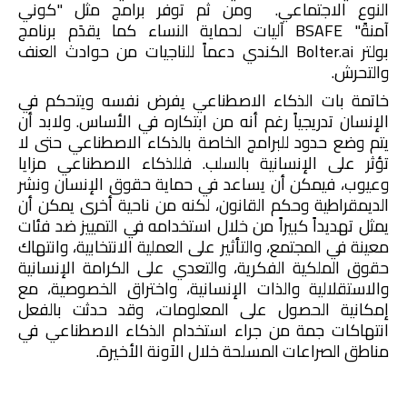
النوع الاجتماعي. ومن ثم توفر برامج مثل "كوني
آمنةً"
BSAFE
آليات لحماية النساء كما يقدَم برنامج
بولتر
Bolter.ai
الكندي دعماً للناجيات من حوادث العنف
والتحرش.
خاتمة
بات الذكاء الاصطناعي يفرض نفسه ويتحكم في
الإنسان تدريجياً رغم أنه من ابتكاره في الأساس. ولابد أن
يتم وضع حدود للبرامج الخاصة بالذكاء الاصطناعي حتى لا
تؤثر على الإنسانية بالسلب. فللذكاء الاصطناعي مزايا
وعيوب، فيمكن أن يساعد في حماية حقوق الإنسان ونشر
الديمقراطية وحكم القانون، لكنه من ناحية أخرى يمكن أن
يمثل تهديداً كبيراً
من خلال استخدامه في التمييز ضد فئات
معينة في المجتمع، والتأثير على العملية الانتخابية، وانتهاك
حقوق الملكية الفكرية، والتعدي على الكرامة الإنسانية
والاستقلالية والذات الإنسانية، واختراق الخصوصية، مع
إمكانية الحصول على المعلومات، وقد حدثت بالفعل
انتهاكات جمة من جراء استخدام الذكاء الاصطناعي في
مناطق الصراعات المسلحة خلال الآونة الأخيرة.