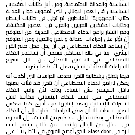
السياسية والعدالة الاجتماعية. ومن أبرز كتابات المفكرين
السياسيين في العصر اليوناني التي تمحورت حول العدالة
كتاب "الجمهورية" لأفلاطون، ثم تجلى في كتابات أرسطو
وكتابات المفكرين الغربيين والعرب في العصور المختلفة.
ومع انتشار برامج الذكاء الاصطناعي الحديثة، من المتوقع
أن تؤثر على إجراءات العدالة والتحيز والتمييز. ومن المتوقع
أن يساعد الذكاء الاصطناعي في أن يحل محل صنع القرار
البشري بما في ذلك المحاكم. فيمكن أن يُستخدم الذكاء
الاصطناعي في التحقيق القضائي من خلال تسريع
الاجراءات القضائية وتقليل معدل الأخطاء البشرية.
فيما يتعلق بإشكالية التحيز، تعددت الدراسات التي أكدت أنه
يمكن لبرامج الذكاء الاصطناعي أن تتحيز ضد فئات بعينها
داخل المجتمع مثل النساء، وذلك لأن برامج الذكاء
الاصطناعي هي تقليد للذكاء الإنساني فكأنما تنقل
التحيزات الإنسانية وتعيد إنتاجها مرة أخرى كما تعكس
الصور النمطية. إلا أن بعض الدراسات أشارت إلى أن الذكاء
الاصطناعي يمكنه تحليل عدد كبير من البيانات حول الفجوة
في الدخل بين الرجال والنساء من خلال برنامج الباب
الزجاجي
Glass door
الذي أوضح الفروق في الأجل بناءً على