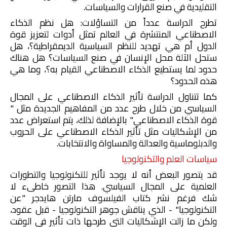
التقليدية في صنع القرارات والسياسات.
تطرح الدراسة عدداً من التساؤلات: هل نظم الذكاء
الاصطناعي المنتشرة في العالم تمثل أدوات لتعزيز قوة
الدول أم هي تهديد للنظم السياسية الديمقراطية؟، هل
ستحل الآلة محل الإنسان في صنع السياسات؟ هل هناك
حدود لما يستطيع الذكاء الاصطناعي القيام به؟، وما هي
هذه الحدود؟
كما تتناول الدراسة تأثير الذكاء الاصطناعي على المجال
السياسي من خلال طرح عدد من المفاهيم الجديدة مثل "
قوة الذكاء الاصطناعي" بالإضافة لذلك، يتم استعراض عدد
من الإشكاليات مثل تأثير الذكاء الاصطناعي على الحروب
والدبلوماسية والعدالة والمساواة والانتخابات.
سياسات العلم والتكنولوجيا
قد يتصور البعض أنه لا يوجد تأثير للتكنولوجيا والتطورات
العلمية على المجال السياسي. هذا التصور خاطىء لا
شك
فرغم نشر كتاب الفيلسوف مارتن هايدجر "عن
التكنولوجيا" - الذي يناقش جوهر التكنولوجيا - قبل عقود،
ولكن ما زالت الإشكاليات التي طرحها ذات تأثير في الوقت