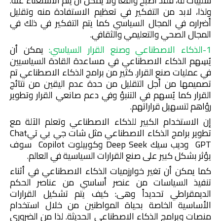
سلبيات له، فقد أصبح واقعاً ولا يمكن أن يتم الاستغناء عنه.
ولذا، لابد من التفكير في تعظيم الاستفادة منه وتقليل
أضراره في المجال السياسي كما يتم التفكير في ذلك في
المجال الصحي والتعليمي والثقافي.
1-الذكاء الاصطناعي وصنع القرار السياسي:
يمكن أن
يُسِهم الذكاء الاصطناعي في مساعدة القادة السياسيين
في عمليات صنع القرار. كثير من برامج الذكاء الاصطناعي تم
تصميمها من أجل التقليل من حدة عدم اليقين من نتائج
القرار كما يُسهم في التنبؤ وفي دعم صانعي القرار وتطوير
رؤاهم لتسهيل قراراتهم.
إن الاستخدام الكبير للذكاء الاصطناعي وتعلم الآلة مع
تطوير برامج الذكاء الاصطناعي مثل شات جي بي تي
Chat
GPT
وديب سيك
Deep Seek
وكوبيلوت
Copilot
سوف
يؤثر بشكل كبير على صنع القرارات السياسية في العالم.
كما يمكن أن تغير خوارزميات الذكاء الاصطناعي في أثناء
تنفيذ السياسات من عنصر أساسي من عناصر الحكم
الديمقراطي تحديداً وهى: كيف يتم تشكيل القرارات
الأساسية الخاصة بحياة المواطنين من خلال استخدام
منصات وبرامج الذكاء الاصطناعي الحديثة. لذا من الضرورى