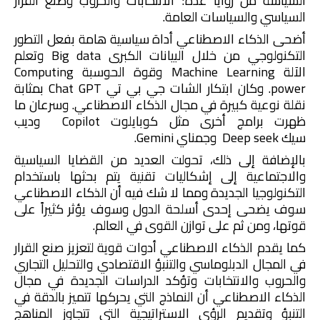
السياسة من زوايا عدة؛ الانتخابات والحروب وصنع القرار
السياسي والسياسات العامة.
أضحى الذكاء الاصطناعي أداة سياسية هامة بفعل التطور
التكنولوجي من خلال البيانات الكبرى
Big data
وتعلم
الآلة
Machine Learning
وقوة الحوسبة
Computing
power
. وكان ابتكار الشات جي بي تي
Chat GPT
بمثابة
نقلة نوعية كبيرة في مجال الذكاء الاصطناعي. وسرعان ما
ظهرت برامج أخرى مثل كوبايلوت
Copilot
وديب
سيك
Deep seek
وجمناي
Gemini
.
بالإضافة إلى ذلك، تحولت العديد من القضايا السياسية
والاجتماعية إلى إشكاليات تقنية يتم بحثها باستخدام
التكنولوجيا الجديدة ومما لا شك فيه أن الذكاء الاصطناعي
سوف يضحى إحدى أسلحة الدول وسوف يؤثر كثيراً على
قوتها، ومن ثم على توازن القوى في العالم.
كما يقدم الذكاء الاصطناعي أدوات قوية لتعزيز صنع القرار
في المجال الدبلوماسي والتنبؤ الاقتصادي والتحليل التجاري
والحروب والانتخابات وتؤكد الدراسات الجديدة في مجال
الذكاء الاصطناعي أن النماذج التي يحركها تتميز بالدقة في
التنبؤ وتقديم الرؤى الاستراتيجية التي تتجاوز المناهج