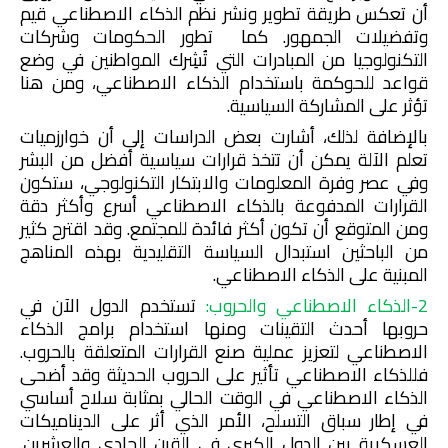
أن تعكس طريقة تطوير ونشر نظم الذكاء الاصطناعي قيم
وتفضيلات الجمهور. كما تطور الحكومات وشركات
التكنولوجيا من المبادرات التي تُشِرك المواطنين في وضع
قواعد للحوكمة باستخدام الذكاء الاصطناعي، ومن هنا
تؤثر على المشاركة السياسية
.
بالإضافة لذلك، أشارت بعض الدراسات إلى أن خوارزميات
تعلم الآلة يمكن أن تتخذ قرارات سياسية أفضل من البشر
وفي عصر وفرة المعلومات والابتكار التكنولوجي، ستكون
القرارات المدفوعة بالذكاء الاصطناعي أسرع وأكثر دقة
ومن المتوقع أن تكون أكثر فائدة للمجتمع. وقد اقترح كثير
من الباحثين استبدال السياسة التقليدية بهذه المناهج
المبنية على الذكاء الاصطناعي
.
2-الذكاء الاصطناعي والحروب:
تستخدم الدول الآن في
حروبها أحدث التقينات ومنها استخدام برامج الذكاء
الاصطناعي لتعزيز عملية صنع القرارات المتعلقة بالحروب.
فللذكاء الاصطناعي تأثير على الحروب الحديثة وقد أضحى
الذكاء الاصطناعي في الوقت الحالي بمثابة سلاح أساسي
في إطار سباق التسلح، الأمر الذي أثر على الديناميكات
العسكرية بين الدول الكبري في القرن الحادي والعشرين.