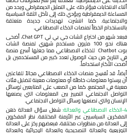
الحديثة على الديمقراطية. فعندما يتم نشر معلومات خاطئة
أثناء الانتخابات فيؤثر ذلك على التمثيل الديمقراطي ويحد من
المساءلة الديمقراطية ويؤدي ذلك إلى تآكل الثقة السياسية
والاجتماعية. كما انتشرت تهديدات جديدة متعلقة
بالاستخدام الخطأ لمنصات الذكاء الاصطناعي.
فبعد شهر من اختراع الشات جي بي تي
Chat GPT
، أضحى
هناك نحو 100 مليون مستخدم شهري لمنصة الشات
بوت
Chatbot
للذكاء الاصطناعي مما جعلها أسرع منصة
في التاريخ من حيث الوصول لعدد كبير من المستخدمين بل
أضحت الأكثر استخداماً.
أيضاً، قد تُفسِح منصات الذكاء الاصطناعي مجالاً للفاعلين
أن يرسلوا معلومات خاطئة أو معلومات معينة لتضليل فئات
معينة في المجتمع. كما من الصعب على المتابعين لوسائل
التواصل الاجتماعي التمييز بين المعلومات التي يصنعها
الإنسان والتي تصنعها وسائل التواصل الاجتماعي.
4-الذكاء الاصطناعي والعدالة:
شغل سؤال العدالة ذهن
المفكرين السياسيين عبر الأزمنة المختلفة. نظر المفكرون
إلى العدالة من منظورات مختلفة، فبعضهم ركز على العدالة
التوزيعية والعدالة التصحيحية والعدالة الإجرائية والعدالة