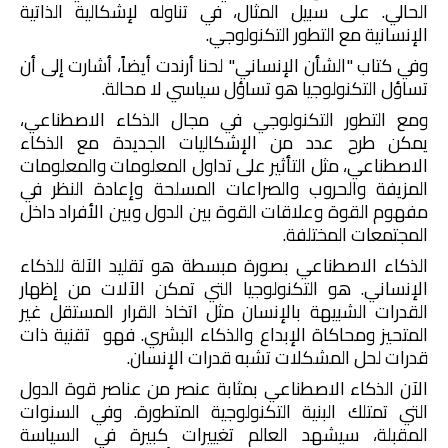
الحالي. على سبيل المثال، في تناوله لإشكالية الذاتية
الإنسانية مع التطور التكنولوجي.
وفي كتاب "الشأن الإنساني" لحنا أرندت أيضاً، أشارت إلى أن
تساؤل التكنولوجيا هو تساؤل سياسي لا محالة.
ومع التطور التكنولوجي في مجال الذكاء الاصطناعي،
يمكن طرح عدد من الإشكاليات الجديدة مع الذكاء
الاصطناعي، مثل التأثير على تداول المعلومات والمعلومات
المزيفة والحروب والصراعات المسلحة وإعادة النظر في
مفهوم القوة وعلاقات القوة بين الدول وبين الأفراد داخل
المجتمعات المختلفة.
الذكاء الاصطناعي بصورة مبسطة هو تقليد الآلة للذكاء
الإنساني. هو التكنولوجيا التي تمكن الآلات من إظهار
القدرات الشبيهة بالإنسان مثل اتخاذ القرار المستقل غير
المتحيز ومحاكاة الإبداع والذكاء البشري. فهو تقنية ذات
قدرات لحل المشكلات تشبه قدرات الإنسان.
الآن الذكاء الاصطناعي بمثابة عنصر من عناصر قوة الدول
التي تمتلك البنية التكنولوجية المتطورة. وفي السنوات
المقبلة، سيشهد العالم تغييرات كبيرة في السياسة