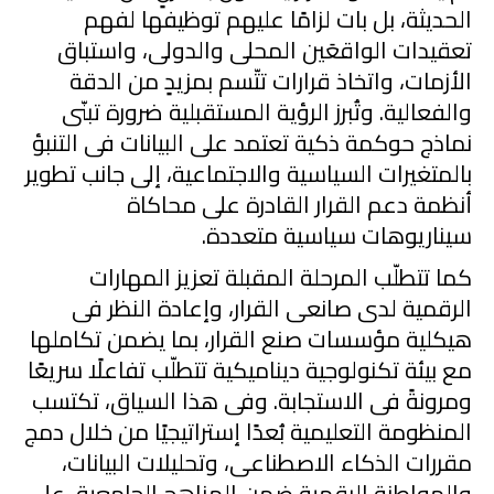
الحديثة، بل بات لزامًا عليهم توظيفها لفهم
تعقيدات الواقعَين المحلى والدولى، واستباق
الأزمات، واتخاذ قرارات تتّسم بمزيدٍ من الدقة
والفعالية. وتُبرز الرؤية المستقبلية ضرورة تبنّى
نماذج حوكمة ذكية تعتمد على البيانات فى التنبؤ
بالمتغيرات السياسية والاجتماعية، إلى جانب تطوير
أنظمة دعم القرار القادرة على محاكاة
سيناريوهات سياسية متعددة.
كما تتطلّب المرحلة المقبلة تعزيز المهارات
الرقمية لدى صانعى القرار، وإعادة النظر فى
هيكلية مؤسسات صنع القرار، بما يضمن تكاملها
مع بيئة تكنولوجية ديناميكية تتطلّب تفاعلًا سريعًا
ومرونةً فى الاستجابة. وفى هذا السياق، تكتسب
المنظومة التعليمية بُعدًا
إ
ستراتيجيًا من خلال دمج
مقررات الذكاء الاصطناعى، وتحليلات البيانات،
والمواطنة الرقمية ضمن المناهج الجامعية، على