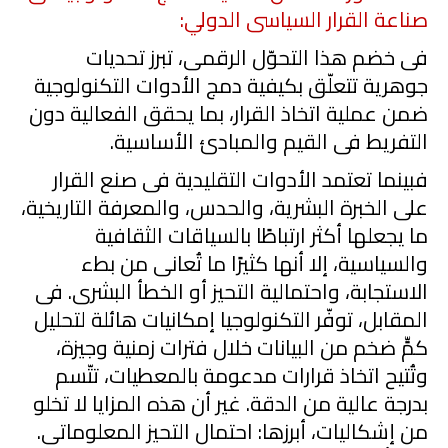
صناعة القرار السياسى الدولي:
فى خضم هذا التحوّل الرقمى، تبرز تحديات
جوهرية تتعلّق بكيفية دمج الأدوات التكنولوجية
ضمن عملية اتخاذ القرار، بما يحقق الفعالية دون
التفريط فى القيم والمبادئ الأساسية.
فبينما تعتمد الأدوات التقليدية فى صنع القرار
على الخبرة البشرية، والحدس، والمعرفة التاريخية،
ما يجعلها أكثر ارتباطًا بالسياقات الثقافية
والسياسية، إلا أنها كثيرًا ما تُعانى من بطء
الاستجابة، واحتمالية التحيز أو الخطأ البشرى. فى
المقابل، توفّر التكنولوجيا إمكانيات هائلة لتحليل
كمٍّ ضخم من البيانات خلال فترات زمنية وجيزة،
وتُتيح اتخاذ قرارات مدعومة بالمعطيات، تتّسم
بدرجة عالية من الدقة. غير أن هذه المزايا لا تخلو
من إشكاليات، أبرزها: احتمال التحيز المعلوماتى.