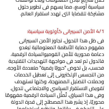
سياسية أوسع، مما يسهم فى تطوير حلول
مشتركة للقضايا التى تهدد استقرار العالم.
1
/
4
الأمن السيبرانى كأولوية سياسية:
فى
ظل هذا التحول، تجاوز الأمن السيبرانى
مفهوم حماية الأنظمة المعلوماتية ليغدو
دعامة محورية للأمن القوم
ي
والسيادة الرقمية.
فالدول لم تعد فى مواجهة التهديدات التقليدية
فحسب، بل تخوض "حروبًا رقمية" متعددة الأوجه،
من التجسس الإلكترونى إلى تعطيل الخدمات
وحملات التضليل الممنهجة، وكلها تستهدف
تقويض الاستقرار
السياسي
والاجتماعي
للدول.
وف
ى
هذا السياق، تُمثّل السيادة الرقمية مفهومًا
محوريًا، إذ يشير هذا المصطلح إلى قدرة الدولة
على التحكم فى بياناتها، وتنظيم استخدامها،