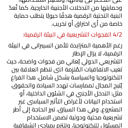
وحمايتها من التدخلات الأجنبية الخارجية. كما تُعدّ
البنية التحتية الرقمية هدفًا حيويًا يتطلب حماية
خاصة من أى اختراق أو تخريب.
2
/
4
الفجوات التشريعية
في
البيئة الرقمية:
رغم الأهمية المتزايدة للأمن السيبرانى ف
ي
البيئة
الرقمية، لا يزال الإطار
التشريع
ي
الدولي
يُعان
ي
من فجوات واضحة، حيث
تغيب الاتفاقيات المُلزِمة التى تنظم العلاقة بين
التكنولوجيا والسياسة بشكل شامل. هذا الفراغ
يُتيح المجال لممارسات تهدد السيادة والحقوق،
مثل: التدخل الأجنب
ي
في
الشئون الداخلية، أو
استخدام البيانات لأغراض التأثير السياسى غير
المشروع. وف
ي
هذا
السياق، تبرز الحاجة إلى أطر
تشريعية محلية ودولية تضمن الاستخدام
المسئول للتكنولوجيا، وتلتزم بمبادئ الشفافية