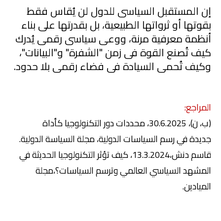
إن المستقبل السياسى للدول لن يُقاس فقط
بقو
تها
أو ثرواتها الطبيعية، بل بقدرتها على بناء
أنظمة معرفية مرنة، ووعى سياسى رقمى يُدرك
كيف تُصنع القوة فى زمن "الشفرة" و"البيانات"،
وكيف تُحمى السيادة فى فضاء رقمى بلا حدود.
المراجع:
(
ب،
ن
)،
30.6.2025
،
محددات دور التكنولوجيا كأداة
جديدة
في
رسم السياسات الدولية
، مجلة السياسة الدولية.
قاسم دنش،13.3.2024،
كيف تؤثر التكنولوجيا الحديثة في
المشهد السياسي العالمي وترسم السياسات؟
،مجلة
الميادين.