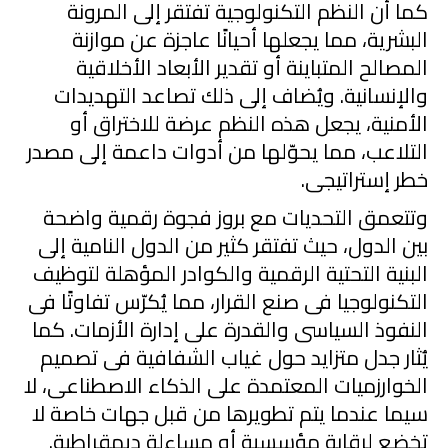
كما أن النظم التكنولوجية تفتقر إلى المرونة
البشرية، مما يجعلها أحيانًا عاجزة عن موازنة
المصالح المتباينة أو تقدير الأبعاد الأخلاقية
والإنسانية. ويُضاف إلى ذلك تصاعد التهديدات
الأمنية، يجعل هذه النظم عرضة للاختراق أو
التلاعب، مما يحوّلها من أدوات داعمة إلى مصدر
خطر
إ
ستراتيجى.
وتتعمق التحديات مع بروز فجوة رقمية واضحة
بين الدول، حيث تفتقر كثير من الدول النامية إلى
البنية التحتية الرقمية والكوادر المؤهلة لتوظيف
التكنولوجيا فى صنع القرار، مما يُكرّس تفاوتًا فى
النفوذ السياسى والقدرة على إدارة الأزمات. كما
يُثار جدل متزايد حول غياب الشفافية فى تصميم
الخوارزميات المعتمدة على الذكاء الاصطناعى، لا
سيما عندما يتم تطويرها من قبل جهات خاصة لا
تخضع لرقابة مؤسسية أو مساءلة ديمقراطية.