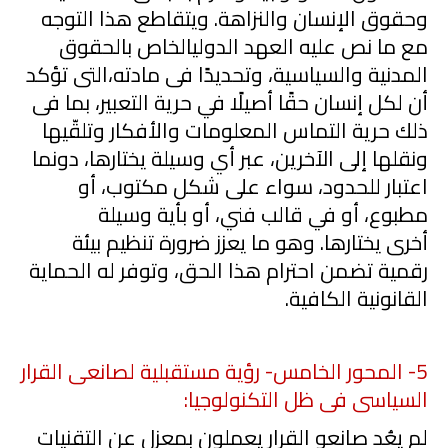
وحقوق الإنسان والنزاهة. ويتقاطع هذا التوجه
مع ما نص عليه العهد الدول
ي
الخاص بالحقوق
المدنية والسياسية، وتحديدًا فى مادته
،
التى تؤكد
أن لكل إنسان حقًا أصيلًا ف
ي
حرية التعبير، بما فى
ذلك حرية التماس المعلومات والأفكار وتلقّيها
ونقلها إلى الآخرين، عبر أ
ي
وسيلة يختارها، دونما
اعتبار للحدود، سواء على شكل مكتوب، أو
مطبوع، أو
في
قالب
فني
، أو بأية وسيلة
أخرى
يختارها. وه
و
ما يعزز ضرورة تنظيم بيئة
رقمية تضمن احترام هذا الحق، وتوفر له الحماية
القانونية الكافية.
5
- المحور الخامس- رؤية مستقبلية لصانعى القرار
السياسى فى ظل التكنولوجيا:
لم يعُد صانعو القرار يعملون بمعزلٍ عن التقنيات