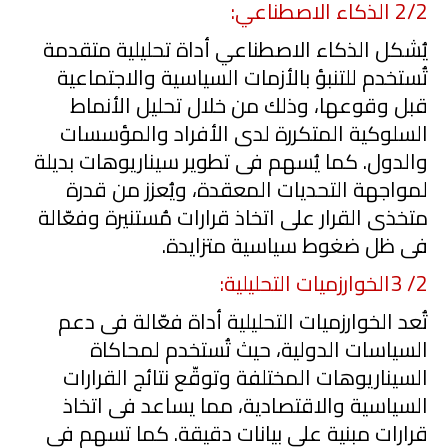
2
/
2
الذكاء الاصطناعي:
يُشكل الذكاء الاصطناع
ي
أداة تحليلية متقدمة
تُستخدم للتنبؤ بالأزمات السياسية والاجتماعية
قبل وقوعها، وذلك من خلال تحليل الأنماط
السلوكية المتكررة لدى الأفراد والمؤسسات
والدول. كما يُسهم فى تطوير سيناريوهات بديلة
لمواجهة التحديات المعقدة، ويُعزز من قدرة
متخذى القرار على اتخاذ قرارات مُستنيرة وفعّالة
فى ظل ضغوط سياسية متزايدة.
2
/
3
الخوارزميات التحليلية:
تُعد الخوارزميات التحليلية أداة فعّالة فى دعم
السياسات الدولية، حيث تُستخدم لمحاكاة
السيناريوهات المختلفة وتوقّع نتائج القرارات
السياسية والاقتصادية، مما يساعد فى اتخاذ
قرارات مبنية على بيانات دقيقة. كما تسهم فى