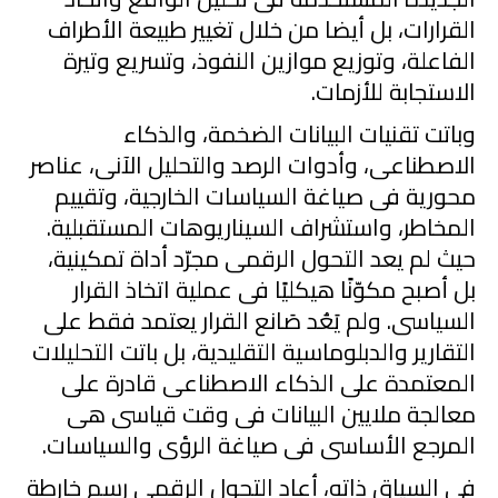
القرارات، بل أيضا من خلال تغيير طبيعة الأطراف
الفاعلة، وتوزيع موازين النفوذ، وتسريع وتيرة
الاستجابة للأزمات.
وباتت تقنيات البيانات الضخمة، والذكاء
الاصطناعى، وأدوات الرصد والتحليل الآنى، عناصر
محورية فى صياغة السياسات الخارجية، وتقييم
المخاطر، واستشراف السيناريوهات المستقبلية.
حيث لم يعد التحول الرقمى مجرّد أداة تمكينية،
بل أصبح مكوّنًا هيكليًا فى عملية اتخاذ القرار
السياسى. ولم يَعُد صَانع القرار يعتمد فقط على
التقارير والدبلوماسية التقليدية، بل باتت التحليلات
المعتمدة على الذكاء الاصطناعى قادرة على
معالجة ملايين البيانات فى وقت قياسى هى
المرجع الأساسى فى صياغة الرؤى والسياسات.
فى السياق ذاته، أعاد التحول الرقم
ي
رسم خارطة