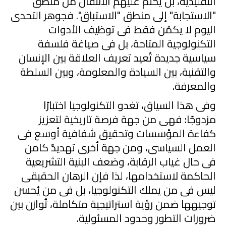
التقليدية، بل يُحتّم عليهم الانتقال من منطق
"الاستجابة" إلى منطق "الاستباق". فجوهر التحدى
اليوم لا يكمُن فقط فى توظيف الأدوات
التكنولوجية المتاحة، بل فى صياغة فلسفة
سياسية جديدة تُعيد تعريف العلاقة بين الإنسان
والتقنية، بين السيادة والمعلومة، وبين السلطة
والمعرفة.
وفى هذا السياق، تغدو التكنولوجيا اختبارًا
مزدوجًا: فهى من جهة فرصة تاريخية لتعزيز
كفاءة المؤسسات وتحقيق شفافية أوسع فى
العمل السياسى، ومن جهة أخرى تهديدٌ كامن
فى حال غياب الرقابة، وضعف البنية التشريعية
الحاكمة لاستخدامها، لذا فإن الرهان الحقيقى
ليس فى من يملك التكنولوجيا، بل فى من يُحسن
توجيهها ضمن رؤية استراتيجية متكاملة، تُوازن بين
ضرورات التطور وحدود المسئولية.