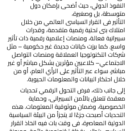
النفوذ الدول
، حيث أضحى بإمكان دول
متوسطة، بل وصغيرة،
التأثير
فى
القرار
السياسى
العالم
ي
من خلال
امتلاك بنى تحتية رقمية متقدمة، وقدرات
سيبرانية فعالة، ومنصات إعلامية رقمية ذات تأثير
واسع. كما برزت كيانات جديدة غير حكومية – مثل
شركات التكنولوجيا العملاقة ومنصات التواصل
الاجتماع
ي
– كلاعبين مؤثرين بشكل مباشر أو غير
مباشر، سواء عبر التأثير على الرأ
ي
العام، أو من
خلال احتكار البيانات والمعلومات الحيوية.
إلى جانب ذلك، فرض التحول الرقم
ي
تحديات
معقدة تتعلق بالأمن السيبرانى، وحماية
الخصوصية، وضمان موثوقية المعلومات. هذه
التحديات أصبحت جزءًا لا يتجزأ من البيئة السياسية
الدولية المعاصرة، فى وقت بات فيه اتخاذ القرار