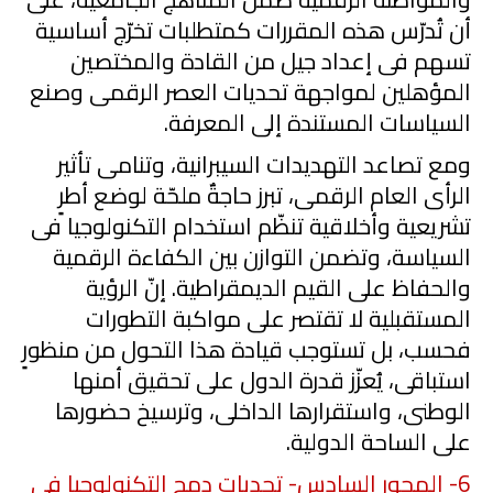
أن تُدرّس هذه المقررات كمتطلبات تخرّج أساسية
تسهم
فى إعداد جيل من القادة والمختصين
المؤهلين لمواجهة تحديات العصر الرقمى وصنع
السياسات المستندة إلى المعرفة.
ومع تصاعد التهديدات السيبرانية، وتنامى تأثير
الرأى العام الرقمى، تبرز حاجةٌ ملحّة لوضع أطرٍ
تشريعية وأخلاقية تنظّم استخدام التكنولوجيا فى
السياسة، وتضمن التوازن بين الكفاءة الرقمية
والحفاظ على القيم الديمقراطية. إنّ الرؤية
المستقبلية لا تقتصر على مواكبة التطورات
فحسب، بل تستوجب قيادة هذا التحول من منظورٍ
استباقى، يُعزّز قدرة الدول على تحقيق أمنها
الوطنى، واستقرارها الداخلى، وترسيخ حضورها
على الساحة الدولية.
6
- المحور السادس- تحديات دمج التكنولوجيا فى