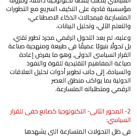
السياس
يتطلب يقظة تكنولوجية دائمة، ومرونة
مؤسسية قادرة على التكيف السريع مع التطورات
المتسارعة
في
مجالات الذكاء الاصطناع
ي
،
والتعلم
الآلي
، وتحليل البيانات.
وعليه، لم يعد التحول الرقم
ي
مجرد تطور
تقني
،
بل تحولًا بنيويًا عميقًا فى طبيعة ومنهجية صناعة
القرار السياسى الدولى. وهو ما يفرض إعادة
صياغة المفاهيم التقليدية للقوة والنفوذ
والسيادة، إلى جانب تطوير أدوات تحليل العلاقات
الدولية بما يواكب منطق العصر
الرقم
ي
ومتطلباته المتسارعة.
2
- المحور الثانى- التكنولوجيا كصانع خفى للقرار
السياسي:
فى ظل التحولات المتسارعة التى يشهدها