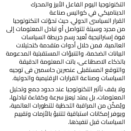
التكنولوجيا اليوم الفاعل الأبرز والمحرك
الديناميك
ي
ف
ي
كواليس صناعة
القرار
السياسى
الدول
. حيث تحوّلت التكنولوجيا
من مجرد وسيلة للتواصل أو تبادل المعلومات إلى
قوة
إ
ستراتيجية تُعيد رسم خريطة السياسات
العالمية. فمن خلال أدوات متقدمة كتحليلات
البيانات الضخمة، والتنبؤات المستقبلية المدعومة
بالذكاء الاصطناعى، باتت المعلومة الدقيقة
والتوقع المستقبلى عنصرين حاسمين فى توجيه
السياسات وصناعة القرارات الإقليمية والدولية.
ولا يقف تأثير التكنولوجيا عند حدود جمع وتحليل
المعلومات، بل يمتد ليعزز سرعة وكفاءة تبادلها،
ويُمكّن من المراقبة اللحظية للتطورات العالمية،
ويوفر إمكانات استباقية للتنبؤ بالأزمات وتقييم
السياسات قبل تنفيذها.