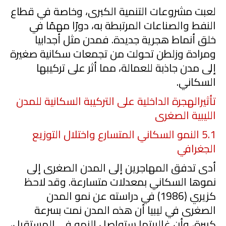
لعبت مشروعات التنمية الكبرى، وخاصة في قطاع
النفط والصناعات المرتبطة به، دورًا مهمًا في
خلق أنماط هجرية جديدة. فمدن مثل أجدابيا
ومرادة وزلطن تحولت من تجمعات سكانية صغيرة
إلى مدن جاذبة للعمالة، مما أثر على تركيبها
السكاني.
تأثي
الهجرة الداخلية على التركيبة السكانية للمدن
الليبية الصغرى
5.1
النمو السكاني المتسارع واختلال التوزيع
الجغرافي
أدى تدفق المهاجرين إلى المدن الصغرى إلى
نموها السكاني بمعدلات متسارعة. وقد لاحظ
كزيري (
1986
) في دراسته عن نمو المدن
الصغرى في ليبيا أن هذه المدن نمت بسرعة
كبيرة، وأن غالبيتها ستواصل النمو في المستقبل،