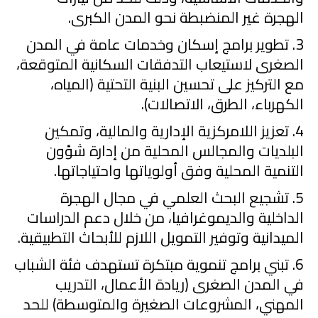
الهجرة غير المنضبطة نحو المدن الكبرى.
3
. تطوير برامج إسكان وخدمات عامة
في المدن
الصغرى لاستيعاب التدفقات السكانية المتوقعة،
مع التركيز على تحسين البنية التحتية (المياه،
الكهرباء، الطرق، الاتصالات).
4
.
تعز
يز اللامركزية الإدارية والمالية
، وتمكين
البلديات والمجالس المحلية من إدارة شؤون
التنمية المحلية وفق أولوياتها واحتياجاتها.
5
.
تشجيع البحث العلمي في مجا
ل الهجرة
الداخلية والديموغرافيا
، من خلال دعم الدراسات
الميدانية وتوفير التمويل اللازم للأبحاث التطبيقية.
6
. تبني برامج تنموية مبتكرة
تستهدف فئة الشباب
في المدن الصغرى (ريادة الأعمال، التدريب
المهني، المشروعات الصغيرة والمتوسطة) للحد