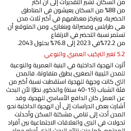
من السكان. تشير التقديرات إلى أن أكثر
من
88%
من السكان يعيشون في المناطق
الحضرية، ويتركز معظمهم في أكبر ثلاث مدن
هي طرابلس ومصراتة وبنغازي. ومن المتوقع أن
تستمر نسبة التحضر في الارتفاع
من
72.2%
في
2023
إلى
76.8%
بحلول
2043
.
5.2
تغير التركيب العمري والنوعي
أثرت الهجرة الداخلية في البنية العمرية والنوعية
للمدن الليبية الصغرى بطرق متفاوتة. فالمدن
التي كانت وجهة للهجرة استقطبت نسبة أكبر من
فئة الشباب (
15
-
40
سنة) والذكور، نظرًا لأن البحث
عن العمل كان الدافع الأساسي للهجرة. وقد
أشارت بعض الدراسات إلى أن الهجرة الداخلية نحو
المدن
أدت إلى تنامي مشكلة السكن وأحدثت
تحولات في البنى والعلاقات الاجتماعية بين أفراد
المجتمع. كما بينت نتائج البحث الذي أجراه حماد