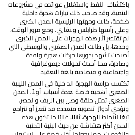
باكتشاف النفط واستغلال عوائده في مشروعات
التنمية. وقد صاحب ذلك تيارات هجرة داخلية
ضخمة، كانت وجهتها الرئيسية المدن الكبرى
وعلى رأسها طرابلس وبنغازي. ومع مرور الوقت،
لم تقتصر آثار هذه الهجرات على المدن الكبرى
وحدها، بل طالت المدن الصغرى والوسطى التي
أصبحت تشهد بدورها حركات هجرة وافدة
وصادرة، مما أحدث تحولات ديموغرافية
واجتماعية واقتصادية بالغة التعقيد.
تكتسب دراسة الهجرة الداخلية في المدن الليبية
الصغرى أهمية خاصة لعدة أسباب. أولاً، المدن
الصغرى تمثل حلقة وصل بين الريف والحضر،
وتؤدي أدوارًا تنموية متعددة قد تتعزز أو تتراجع
تبعًا لأنماط الهجرة. ثانيًا، غالبًا ما تكون هذه
المدن أكثر هشاشة من حيث البنية التحتية
والخدمات، مما يجعلها أقل قدرة على استيعاب