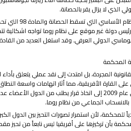
ي الذي لا يزال يقر بالحصانة.
98
التي تح
يف رئيس دولة غير موقع على نظام روما تواجه اشكالية ت
لوماسي الدولي العرفي. وقد استغل العديد من القاد
عية المحكمة
لقانونية المجردة، بل امتدت إلى نقد عملي يتعلق بأد
القارة الأفريقية، مما أثار اتهامات واسعة النطاق بال
 عام
2009
إلى اتخاذ قرار يطلب من الدول الأعضاء عد
بالانسحاب الجماعي من نظام روما.
اً للمحكمة، لأن استمرار تصورات التحيز بين الدول الك
محكمة بأن تركيزها على أفريقيا ليس نابعاً من تحيز م