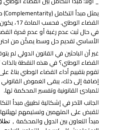
_
أولاً: مبدأ التكامل بين القضاء الوطني 
يمثل مبدأ التكامل (
Complementarity
) ح
القضاء الوطني. فحسب المادة
17
، يكون 
في حال ثبت عدم رغبة أو عدم قدرة القض
الأساسي تقديم حل وسط يمكّن من احترام
غير أن الباحثين في القانون الدولي لم يتو
القضاء الوطني؟ في هذه النقطة بالذات 
تقوم بتقييم أداء القضاء الوطني بناءً على
إضافة إلى ذلك، يبقى الغموض القانوني يك
للمبادئ القانونية وتفسير المحكمة لها.
الجانب الآخر في إشكالية تطبيق مبدأ التكا
للقبض على المتهمين وتسليمهم لهيئتها.
مبدأ التعاون بين الدول والمحكمة
，
تظلا