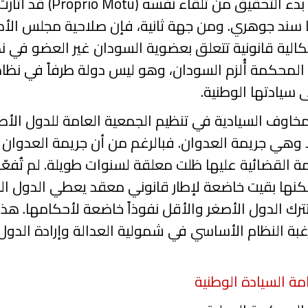
ء التحقيق من تلقاء نفسه (
Motu
Proprio
) قد أثار
 سند جوهري. ومن جهة ثانية، فإن صلاحية مجلس الأ
لية قانونية تتعلق بعضوية
السودان
غير العضو
في نظ
المحكمة أُلزم السودان، وهو ليس دولة طرفاً في نظام
 سيادتها الوطنية.
لمخاوف السيادية في تنظيم الجمعية العامة للدول الأط
، ألا وهي جريمة العدوان. فبالرغم من أن جريمة العد
مة القضائية عليها ظلت معلقة لسنوات طويلة. لم تُفعّل
لكنها بقيت خاضعة لإطار قانوني معقد يعطي الدول ال
ترك الدول الأصغر والأقل نفوذاً خاضعة لأحكامها. هذ
رغبة النظام الأساسي في شمولية العدالة وإرادة الدول
مة السيادة الوطنية