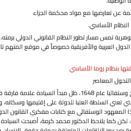
ة الوطنية
.
جمة عن
تعارضها مع مواد محكمة الجزاء
 النظام الأساسي.
وهرية تمس مسار تطور النظام القانوني الدولي برمته،
الدول العربية والأفريقية خصوصاً في موقع المتهم تا
قتها بنظام روما الأساسي
التحول المعاصر
 وستفاليا عام
1648
، ظل مبدأ السيادة علامة فارقة ف
تي تعني السلطة العليا للدولة على إقليمها وسكانه، و
هذا المعهود الوستفالي مع كتابات مفكري القانون الد
. لكن كما يلاحظ الدكتور محمد كرمة، أصبحت السيادة ب
ة بعد بروز الالتزامات المتعلقة بحماية حقوق الإنسان 