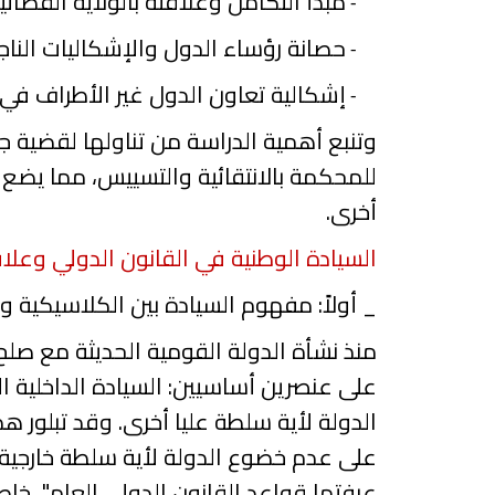
مبدأ التكامل وعلا
قته بالولاية القضائي
-
حصانة رؤساء الدول والإشكاليات النا
-
إشكالية تعاون الدول غير الأطراف في
-
وتنبع أهمية الدراسة من تناولها لقضية ج
للمحكمة بالانتقائية والتسييس، مما يضع 
أخرى.
السيادة الوطنية في القانون الدولي وعلا
_
أولاً: مفهوم السيادة بين الكلاسيكية و
منذ نشأة الدولة القومية الحديثة مع صلح
على عنصرين أساسيين: السيادة الداخلية ال
الدولة لأية سلطة عليا أخرى. وقد تبلور 
على عدم خضوع الدولة لأية سلطة
خارجية
عرفتها قواعد القانون الدولي العام"، خاص