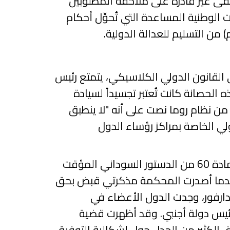
تبقى غير قادرة على ملاحقة المطلوبين
 الوطنية المساعدة التي تُحوِّل أحكام
من التسليم للعدالة الدولية.
 القانون الدولي الكلاسيكي، يتمتع رئيس
ه الحصانة كانت تُعتبر تجسيداً لسيادة
ن نظام روما نصت على أنه "لا ينطبق
ي الخاصة بمراكز رؤساء الدول
مادة
60
من الدستور السوداني المؤقت
 وعندما أصدرت المحكمة مذكرتي قبض بحق
 دارفور، وجدت الدول الأعضاء في
 رئيس دولة أجنبي. وقد أظهرت قضية
غ، الكثير من الجدل حول إشكالية التوفيق