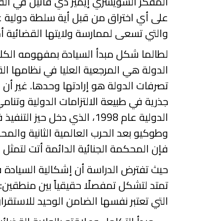
المفكر السويسري إيمير دي فاتيل في القر
على أي اختراق من قبل أية سلطة دولية عل
والتي تسعى لممارسة ولايتها القضائية أحي
لطالما شكل مبدأ السيادة بمفهومه الكلا
الدولة هي المرجعية العليا في نظامها الق
تصرفات الدولة هو إرادتها وحدها. غير أن
جذرية في طبيعة الالتزامات الدولية وتنام
الدولية عام
1998
، الذي دخل حيز التنفيذ 
وطوكيو بعد الحرب العالمية الثانية والمح
فإن المحكمة الجنائية الدائمة أتت لتمثل ن
حيث
تفترض الدراسة أن إشكالية السيادة ف
تمتد لتشكل تمفصلًا حقيقياً بين منطقين:
التي تعتبر نفسها الضامن الوحيد للاستقرار