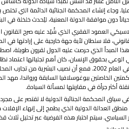
ن الثامن عشر قد أسس لمبدأ سيادة الدولة كأساس للت
يا. وجاء إنشاء المحكمة الجنائية الدائمة التي تختص 
اناً دون موافقة الدولة المعنية، ليُحدث خلخلة في الب
سيكي العمود الفقري الذي شُيّد عليه صرح القانون ال
انوني، فلا سلطان لأية جهة خارجية على إرادتها في الد
 هذا المبدأ الذي حرصت عليه الدول لقرون طويلة، اصط
ي الوعي بحقوق الإنسان، كان أهم تجلياتها اعتماد نظ
في العام
2002
. فمع أن نصيب البشرية من تجارب المحاكم
كمتين الخاصتين بيوغوسلافيا السابقة ورواندا، مهد الط
قلة أكثر جرأة في مقاربتها لمسألة السيادة.
ي سياق المحكمة الجنائية الدولية لا تقتصر على مجرد 
 منطق العدالة الدولية الذي يطمح إلى إنهاء الإفلات
 السياسي. سيتم اختبار هذه الفرضية عبر تحليل ثلاث قض