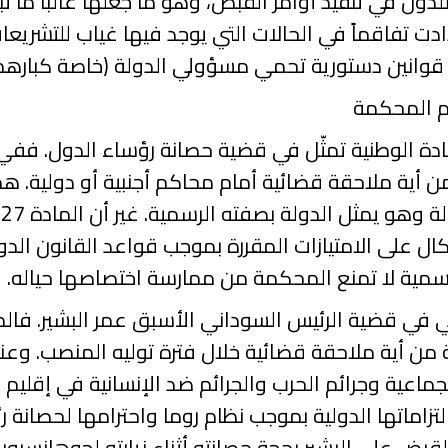
للدول في تنفيذ أوامر القبض، وهو ما جعلها غالباً ما 
ادت تفاقماً في الحالات التي يوجد فيها غياب للتشريعات
 قوانين دستورية تحمي مسؤولي الدولة (خاصة كبارهم) 
ام المحكمة
ادة الوطنية تمثّل في قضية حصانة رؤساء الدول. ففي
ن أية ملاحقة قضائية أمام محاكم أجنبية أو
دولية. هذ
ة وهو يمثل الدولة بصفته الرسمية. غير أن المادة
27
م
 على الامتيازات المقررة بموجب قواعد القانون الدول
رسمية لا تمنع المحكمة من ممارسة اختصاصها حياله.
في قضية الرئيس السوداني الأسبق عمر البشير. فال
نة من أية ملاحقة قضائية خلال فترة توليه المنصب.
لجماعية وجرائم الحرب والجرائم ضد الإنسانية في إقليم
زاماتها الدولية بموجب نظام روما واحترامها لحصانة
لقبض
على البشير بحجة حصانته أثناء زيارته لجوهانسبور