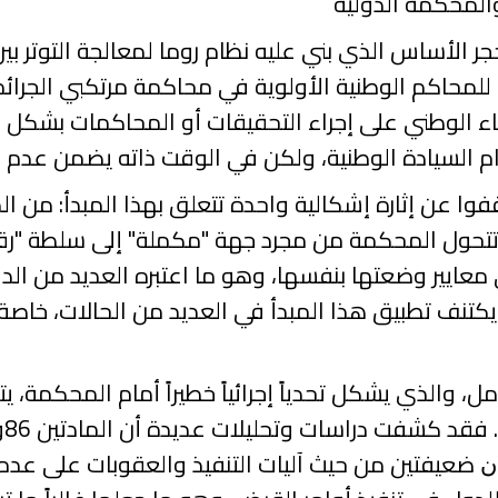
والمحكمة الدولية
جر الأساس الذي بني عليه نظام روما لمعالجة التوتر ب
للمحاكم الوطنية الأولوية في محاكمة مرتكبي الجرائم ا
اء الوطني على إجراء التحقيقات أو المحاكمات بشكل
ح
 السيادة الوطنية، ولكن في الوقت ذاته يضمن عدم إ
قفوا عن إثارة إشكالية واحدة تتعلق بهذا المبدأ: من ا
تتحول المحكمة من مجرد جهة "مكملة" إلى سلطة "رق
 معايير وضعتها بنفسها، وهو ما اعتبره العديد من الدول 
تنف تطبيق هذا المبدأ في العديد من الحالات، خاصة 
مل، والذي يشكل تحدياً إجرائياً خطيراً أمام المحكمة، ي
 فقد كشفت دراسات وتحليلات عديدة أن المادتين
86
و
ضعيفتين من حيث آليات التنفيذ والعقوبات على عدم 
ن