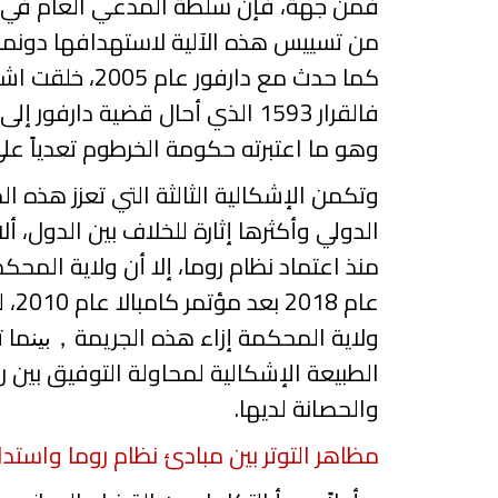
فمن جهة، فإن سلطة المدعي العام في بد
من تسييس هذه الآلية لاستهدافها دونما
كما حدث مع دارفور عام
2005
،
خلقت اشكا
فالقرار
1593
الذي أحال قضية دارفور إلى 
وهو ما اعتبرته حكومة الخرطوم تعدياً على
وتكمن الإشكالية الثالثة التي تعزز هذه ا
الدولي وأكثرها إثارة للخلاف بين الدول
منذ اعتماد نظام روما، إلا أن ولاية المحك
عام
2018
بعد مؤتمر كامبالا عام
2010
، 
ولاية المحكمة إزاء هذه الجريمة
ما ت
，
بين
الطبيعة الإشكالية لمحاولة التوفيق بين 
والحصانة لديها.
مظاهر التوتر بين مبادئ نظام روما واستدا