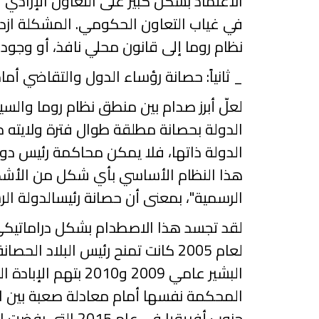
الاعتماد بشكل كبير على التعاون الإرادي 
في غياب التعاون
الحكومي
. المشكلة ازد
نظام روما إلى قانون محلي نافذ، أو وجود
_
ثانياً: حصانة رؤساء الدول والتقاضي أم
لعلّ
أبرز صدام بين منطق نظام روما والسي
الدولة بحصانة مطلقة طوال فترة ولايته م
الدولة ذاتها، فلا يمكن محاكمة رئيس دول
هذا النظام الأساسي بأي شكل من الأشكال
الرسمية"، بمعنى أن حصانة
رئيس
الدولة ال
لقد
تجسد هذا الاصطدام بشكل دراماتيكي 
لعام
2005
كانت تمنح رئيس البلاد الحصا
البشير عامي
2009
و
2010
بتهم الإبادة ا
المحكمة نفسها أمام معادلة صعبة بين الت
جنوب أفريقيا في عام
2015
التي رفضت
ا