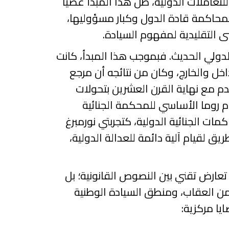
عاملات الدولية، ظل هذا المبدأ عصياً
بمحاكمة قادة الدول وكبار مسؤوليها،
نى التقليدية لمفهوم السيادة.
دولي الحديث. فبموجب هذا المبدأ، كانت
اخل والخارج، وكان من نتائجه أن مرجع
دم مع نهاية القرن العشرين بتحولات
ام روما الأساسي للمحكمة الجنائية
ات الجنائية الدولية، كتجربتي نورمبرغ
ريق لقيام آلية دائمة للعدالة
الدولية،
تعارض تقني بين النصوص القانونية؛ بل
 من العقاب، ومنطق السيادة الوطنية
ايا مركزية: