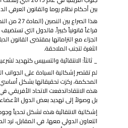
بين أحكام نظام روما والقانون العرفي الدول
هذا
الصراع بين النصين (المادة 27 من النظام الأساسي التي تسقط الحصانة والمادة
فراغاً قانونياً كبيراً. فالدول التي تستض
الجزاء مع ا
لتزاماتها
بمقتضى القانون الدب
الثغرة لتجنب الملاحقة.
_
ثالثاً: الانتقائية والتسييس كتهديد لشر
لم
تقتصر إشكالية السيادة على الجوانب ا
المحكمة، ركزت تحقيقاتها بشكل أساسي على 
هذه ال
انتقادات
دفعت الاتحاد الأفريقي في
بل وصولاً إلى تهديد بعض الدول الأعضاء 
إشكالية
الانتقائية هذه تشكل تحدياً وجودي
التعاون الدولي معها. في المقابل، ترد ال