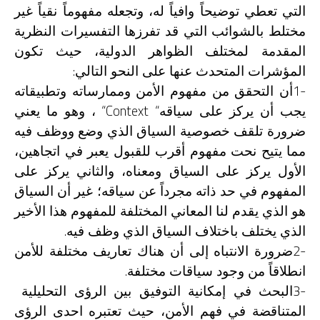
التي تعطي توضيحاً وافياً له، وتجعله مفهوماً نقياً غير
مختلط بالشوائب التي قد تفرزها التفسيرات النظرية
المقدمة لمختلف الظواهر الدولية، حيث تكون
:
المؤشرات المتحدث عنها على النحو التالي
1-
أن التحقق من مفهوم الأمن وممارساته وتطبيقاته
“Context “
يجب أن يركز على سياقه
، وهو ما يعني
ضرورة تلقف خصوصية السياق الذي وضع ووظف فيه
مما يتيح نحت مفهوم أقرب للقبول يعبر في اتجاهين،
الأول يركز على السياق ومعناه، والثاني يركز على
المفهوم في حد ذاته مجرداً عن سياقه؛ غير أن السياق
هو الذي يقدم لنا المعاني المختلفة للمفهوم هذا الأخير
.
الذي يختلف باختلاف السياق الذي وظف فيه
2-
ضرورة الانتباه إلى أن هناك تعاريف مختلفة للأمن
.
انطلاقاً من وجود سياقات مختلفة
3-
البحث في إمكانية التوفيق بين الرؤى التحليلية
المتناقضة في فهم الأمن، حيث تعتبره احدى الرؤى