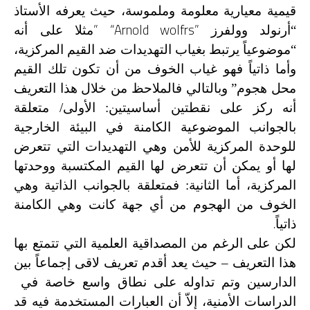
قيمية معيارية معلومة وملموسة، حيث يعرفه الأستاذ
” “Arnold wolfrs”
“أرنولد وولفرز
مثلا على أنه
“موضوعياً يرتبط بغياب التهديدات ضد القيم المركزية،
وأما ذاتياً فهو غياب الخوف من أن تكون تلك القيم
محل هجوم” وبالتالي فالملاحظ من خلال هذا التعريف
أنه ركز على نقطتين أساسيتين: الأولى/ متعلقة
بالجوانب الموضوعية الكامنة في البيئة الخارجية
للوحدة المركزية للأمن وهي التهديدات التي تتعرض
لها أو يمكن أن تتعرض لها القيم المكتسبة ووحدتها
المركزية، أما الثانية: فمتعلقة بالجوانب الذاتية وهي
الخوف من الهجوم من أي جهة كانت وهي الكامنة
.
ذاتياً
لكن على الرغم من المصداقية العلمية التي تتمتع بها
هذا التعريف – حيث يعد أقدم تعريف لاقى إجماعاً بين
الدارسين وتم تداوله على نطاق واسع خاصة في
الدراسات الأمنية، إلاّ أن العبارات المستخدمة فيه قد