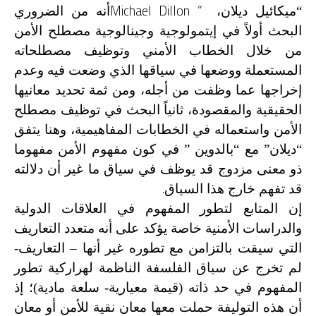
Michael Dillon ”
“ميكائيل ديلان،
أنه من الضروري
البحث أولاً في إيتمولوجية وجينالوجية مصطلح الأمن
من خلال الخطاب الأمني وتوظيف مصطلحاته
المستعملة ووضعها في سياقها الذي وضعت فيه وعدم
إخراجها عما وظفت من أجله، ومن ثمة تحديد معانيها
الحقيقية والمقصودة، ثانياً البحث في توظيف مصطلح
الأمن واستعماله في الخطابات المفاهيمية، وهنا يتفق
“ديلان” مع “بالدوين ” في كون مفهوم الأمن مفهوما
ذو معنى مزدوج قد يوظف في سياق ما غير أن دلالته
.
قد تفهم خارج هذا السياق
إن المتابع لتطور المفهوم في العلاقات الدولية
والدراسات الأمنية خاصة يؤكد على أنه متعدد التعاريف
التي سيقت بالتزامن مع تطوره غير أنها – التعاريف-
لم تخرج عن سياق الفلسفة الناظمة لهراركية تطور
المفهوم في حد ذاته (قيمة معيارية- سلعة مادية)؛ إذ
أن هذه التوليفة حملت معها معان نقية للأمن أو معان