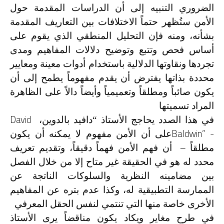
الضروري التنبيه إلى أن الدراسات المقدمة حول
الأمن ستُظهر حتماً الاختلافات بين التعاريف المقدمة
بشأنه، ومنه فإن التحليل المنطقي الذي يقوم على
أساس فحص وتتبع وتوضيح دلالات المفاهيم ومدى
تجردها ونقاوتها الدلالية باستخدام أدوات معينة ومعايير
محددة بذاتها يفترض أن يقدم مفهوماً يطمح إلى أن
يكون صائباً ومطلقاً وتعميمياً وأيضاً دالاً على الظاهرة
المراد تسميتها
David
في هذا الصدد يحاجج الأستاذ “دافيد بالدوين،
Baldwin” -
على أن الأمن مفهوم لا يمكنه أن يكون
مطلقاً – أن فهم الأمن فهماً دقيقاً، وتقديم تعريف
محدد له هو في الحقيقة غير متاح إلا من خلال الفصل
بين مضامينه النظرية والسلوكات الناتجة عن
الممارسة التطبيقية له، وكذا عدم بتره عن المفاهيم
الأخرى خاصة منها التي تنتمي لنفس الحقل المعرفي
في طرح مغاير ويكاد يكون مناقضاً يرى الأستاذ