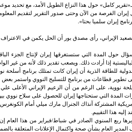
ـ«تقرير كامل» حول هذا النزاع الطويل الأمد، مع تحديد موعد نه
إيران الفرصة من الآن وحتى صدور التقرير لتقديم المعلوما
امج إيران سلميا بحتا».
صعيد الإيراني، رأى مصدق بور أن الحل يكمن في الاعتراف 
ل حول المدة التي ستستغرقها إيران لإنتاج الجزء الباقي
يستية إذا أرادت ذلك. ويصعب تقدير ذلك لأنه من غير الواض
سلحة نووية، على الرغم من أن الزعيم الإيراني الأعلى علي
ات المدة التي ستحتاجها إيران للحصول على سلاح نووي بين
الأركان الأمريكية المشتركة آنذاك الجنرال مارك ميلي أمام ا
.
إليه هذا التقييم
يرها ربع السنوي الصادر في شباط/فبراير من هذا العام إن
المدير العام بشأن صحة واكتمال الإعلانات المتعلقة بالضمان