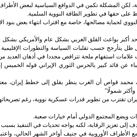
ذرية، لكن المشكلة تكمن في الدوافع السياسية لبعض الأطراف 
.
لى حقها في تطوير الطاقة النووية السلمية
نووي لحماية مصالحها، خاصة مع اقتراب انتهاء بعض بنود الا
أحد أكبر بواعث القلق الغربي بشكل عام والأمريكي بش
ل ظل يتأرجح حسب تقلبات السياسة والتطورات الإقليمية و
لامات استفهام ملحة تتراقص مجددا في أذهان العديد من ق
اء عن قائد كبير بالحرس الثوري الإيراني قوله الخميس إ
 محمد قواص أن الغرب ينظر بقلق إلى خطط إيران، معتب
".
وأكثر شمولًا
ران تقترب من تطوير قدرات عسكرية نووية، رغم تصريحاتها
.
ات ويضع المجتمع الدولي أمام خيارات صعبة
يهدف إلى تعزيز الرقابة، لكنه يواجه تحديات في التنفيذ بسبب
مع الأطراف الأوروبية في جنيف أواخر الشهر الحالي، واع