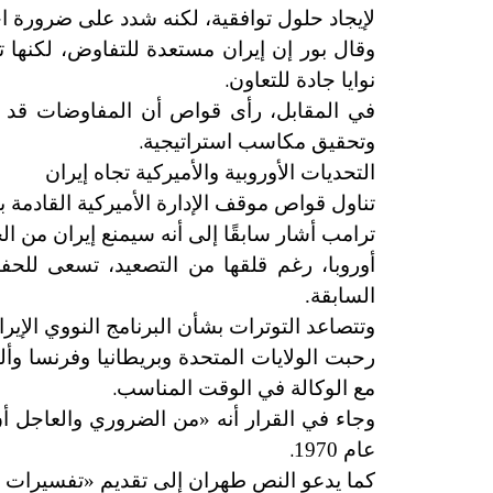
لإيجاد حلول توافقية، لكنه شدد على ضرورة ا
وقال بور إن إيران مستعدة للتفاوض، لكنها 
.
نوايا جادة للتعاون
في المقابل، رأى قواص أن المفاوضات قد تك
.
وتحقيق مكاسب استراتيجية
التحديات الأوروبية والأميركية تجاه إيران
تناول قواص موقف الإدارة الأميركية القادمة ب
ترامب أشار سابقًا إلى أنه سيمنع إيران من ا
أوروبا، رغم قلقها من التصعيد، تسعى للحفا
السابقة.
وتتصاعد التوترات بشأن البرنامج النووي الإ
رحبت الولايات المتحدة وبريطانيا وفرنسا وألم
.
مع الوكالة في الوقت المناسب
وجاء في القرار أنه «من الضروري والعاجل أن 
.
عام 1970
كما يدعو النص طهران إلى تقديم «تفسيرات ذا