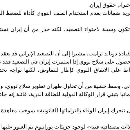
.
حترام حقوق إيران
تريد ضمانات بعدم استخدام الملف النووي كأداة للضغط ا
ون وسيلة لاحتواء التصعيد، لكنه حذر من أن إيران تستخ
قيادة دونالد ترامب، مشيرا إلى أن التصعيد الإيراني قد يعق
لحصول على سلاح نووي إذا استمرت إيران في التصعيد فقد تو
ظ على الاتفاق النووي كإطار للتفاوض، لكنها تواجه تحديا
يراني، وسط خشية من أن تحاول طهران تطوير سلاح نووي، وه
انيا بتبني قرار الوكالة الدولية للطاقة الذرية، قائلة إنه 
تتحرك إيران للوفاء بالتزاماتها القانونية» بموجب معاهد
ت مصداقية فنية» لوجود جزيئات يورانيوم تم العثور عليها 