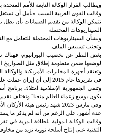
ويطالب القرار الوكالة التابعة للأمم المتحدة ب
وقالت القوى الغربية السبت «نأمل أن تستغل 
تتمكن الوكالة من تقديم الضمانات بأن يظل برن
السيناريوهات المحتملة
وبشأن السيناريوهات المحتملة للتعامل مع الت
.
وتجنب تسييس الملف
بغض النظر عن تخصيب اليورانيوم، فهناك سؤا
لوضعها ضمن منظومة إطلاق مثل الصواريخ البال
في تقريرها عام 2015 إلى أن إيران عملت على تطوير قطاعات من برنامج للتسليح النووي واستمر بعض العمل حتى أواخر عام 2009
وتنفي الجمهورية الإسلامية امتلاك برنامج أ
"
يكون بوسع زعماء العالم منعنا
وتختلف تقدير
وفي مارس 2023 شهد رئيس هيئة 
عدة أشهر، على الرغم من أنه لم يذكر ما يستند 
وقالت الوكالة الدولية للطاقة الذرية في تقر
التقنية على إنتاج أسلحة نووية تزيد من مخاوف 