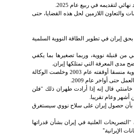
.
ائي لتقديمه في ربيع عام 2025
ت والتعاون اللازمين لحل هذه القضايا، حتى
بحق إيران في تطوير الطاقة النووية السلمية
 من قنبلة نووية، وربما تصغيرها بما يكفي
.
ح مدى المعرفة التي تمتلكها إيران
وتعتقد أجهزة المخابرات الأمريكية والوكالة الدولية للطاقة الذرية أن إيران كانت تمتلك برنامج أسلحة نووية منسقا أوقفته عام 2003 وخلصت الوكالة
.
 خامنئي قال إنه إذا أرادت طهران ذلك "فلن
.
 أشهر وعام تقريبا
لكونغرس بأن حصول إيران على سلاح نووي سيستغرق
 "التصريحات العلنية في إيران بشأن قدراتها
".
ات الإيرانية