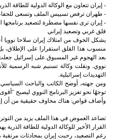
- إيران تتعاون مع الوكالة الدولية للطاقة ال
- طهران ترفض تسييس الملف وتسعى للحفاظ ع
- إيران ترى نفسها مضطرة لتصعيد برنامجها ال
قلق غربي وتصعيد إيراني
يشكل الخوف من امتلاك إيران سلاحا نوويا 
منسوب هذا القلق استقرارا على الإطلاق، ب
بعد الهجوم غير المسبوق على إسرائيل جعلت ع
نووي. ونقلت وكالة تسنيم شبه الرسمية للأنب
التهديدات إسرائيلية.
ومن جهته، أوضح الكاتب والباحث السياسي،
توجهًا نحو تعزيز البرنامج النووي ليصبح "أقوى 
:
وأضاف قواص
هناك مخاوف حقيقية من أن إي
تصاعد الغموض في هذا الملف يزيد من التوتر
القرار الأخير للوكالة الدولية للطاقة الذرية 
رغم التصعيد، رحبت إيران بمحادثات مرتقبة 