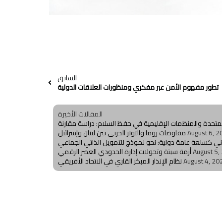
السابق
تطور مفهوم الأمن عبر مفكري ومنظورات العلاقات الدولية
المقالات الأخيرة
المتحدة والمنظمات الإقليمية في حفظ السلام: دراسة مقارنة
August 6, 2
مفاوضات روما والتوتر الحربي بين لبنان وإسرائيل
اني كسلعة عامة دولية: نحو نموذج للتمويل الذاتي الجماعي
August 5,
أزمة سبتة وتحولات إدارة الحدودي العصر الرقمي
August 4, 20
نظام الإنذار المبكر القاري في الاتحاد الأفريقي